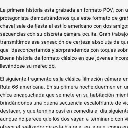
La primera historia esta grabada en formato POV, con 
protagonista demostrándonos que este formato de graba
chaval sale de fiesta al estilo americano con dos amigos
secuencias con su discreta cámara oculta. Gran trabajo
transmitirnos esa sensación de certeza absoluta de que
que desconcertarnos y sorprendernos con toques sobre
Buena história de formato clásico en que jóvenes inco
llevándose su merecido.
El siguiente fragmento es la clásica filmación cámara en
Ruta 66 americana. En su primera noche duermen en un t
chica encapuchada que se mete en su habitación mient
brindándonos una buena secuencia escalofriante de vio
destacar, y que termina casi en comedia al dia siguiente
aunque no parece que los dos vayan a terminarlo con v
ofrece el realizador de esta historia, en la que, como en