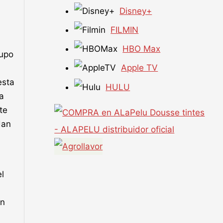
Disney+
FILMIN
HBO Max
rupo
Apple TV
esta
HULU
a
te
dan
el
en