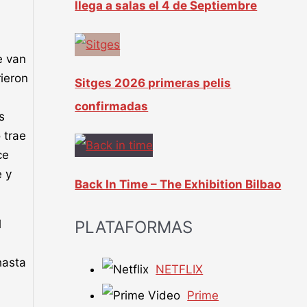
llega a salas el 4 de Septiembre
e van
rieron
Sitges 2026 primeras pelis
confirmadas
s
 trae
ce
e y
Back In Time – The Exhibition Bilbao
l
PLATAFORMAS
hasta
NETFLIX
Prime