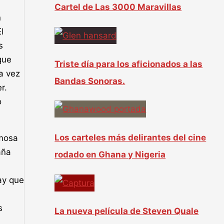
Cartel de Las 3000 Maravillas
n
l
s
gue
Triste día para los aficionados a las
a vez
Bandas Sonoras.
r.
o
Los carteles más delirantes del cine
amosa
aña
rodado en Ghana y Nigeria
ay que
s
La nueva película de Steven Quale