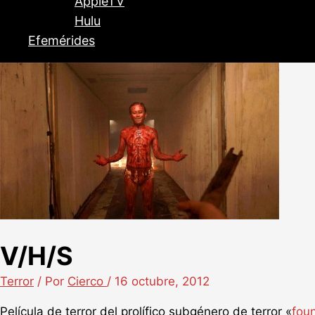
AppleTV
Hulu
Efemérides
V/H/S
Terror
/ Por
Cierco
/
16 octubre, 2012
Película de terror del prolífico subgénero de terror «
fou