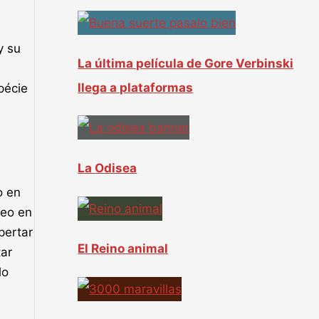
:
y su
La última película de Gore Verbinski
llega a plataformas
pécie
La Odisea
o en
deo en
pertar
El Reino animal
tar
lo