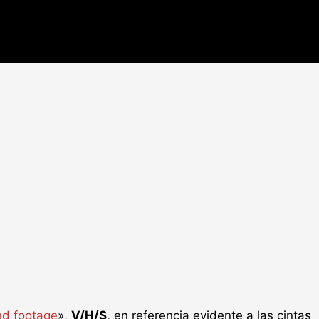
nd footage
»,
V/H/S
, en referencia evidente a las cintas