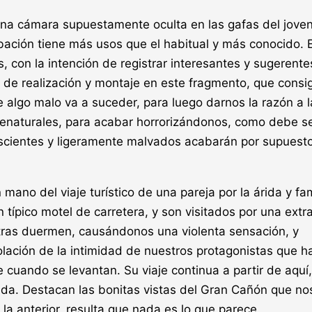
una cámara supuestamente oculta en las gafas del jove
ción tiene más usos que el habitual y más conocido. E
, con la intención de registrar interesantes y sugerente
 de realización y montaje en este fragmento, que consi
 algo malo va a suceder, para luego darnos la razón a l
naturales, para acabar horrorizándonos, como debe se
nscientes y ligeramente malvados acabarán por supuest
 mano del viaje turístico de una pareja por la árida y f
ípico motel de carretera, y son visitados por una extr
ras duermen, causándonos una violenta sensación, y
lación de la intimidad de nuestros protagonistas que h
 cuando se levantan. Su viaje continua a partir de aquí,
ida. Destacan las bonitas vistas del Gran Cañón que no
 la anterior, resulta que nada es lo que parece.