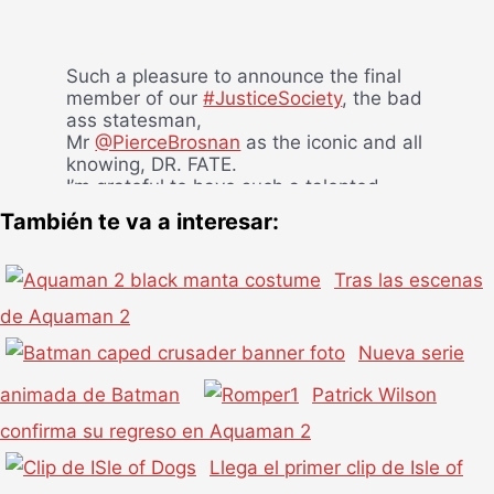
Such a pleasure to announce the final
member of our
#JusticeSociety
, the bad
ass statesman,
Mr
@PierceBrosnan
as the iconic and all
knowing, DR. FATE.
I’m grateful to have such a talented,
diverse and hungry cast.
También te va a interesar:
#BlackAdam
⚡️
https://t.co/3gyTgP9MQ9
Tras las escenas
— Dwayne Johnson (@TheRock)
March
24, 2021
de Aquaman 2
Nueva serie
animada de Batman
Patrick Wilson
confirma su regreso en Aquaman 2
Llega el primer clip de Isle of