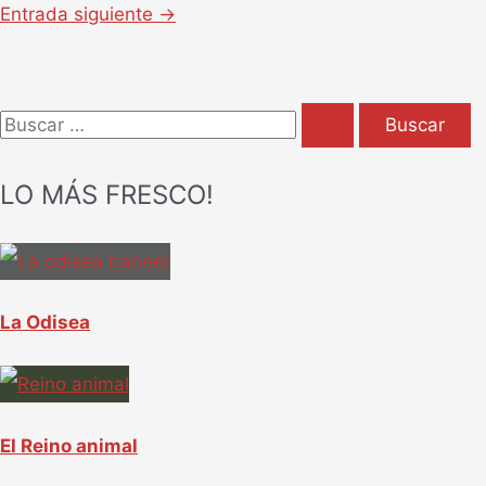
Entrada siguiente
→
B
u
LO MÁS FRESCO!
s
c
a
r
La Odisea
p
o
r
El Reino animal
: