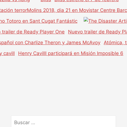
ación terrorMolins 2018, dia 21 en Movistar Centre Bar
no Totoro en Sant Cugat Fantástic
Nuevo trailer de Ready P
Atómica, t
Henry Cavilll participará en Misión Imposible 6
Buscar
por: