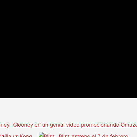
Clooney en un genial vídeo promocionando Omaz
dzilla vs Kong
Bliss estreno el 7 de febrero