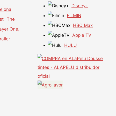
Disney+
celona
FILMIN
The
HBO Max
layer One,
Apple TV
railer
HULU