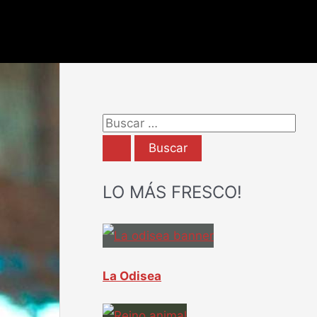
B
u
s
LO MÁS FRESCO!
c
a
r
p
La Odisea
o
r