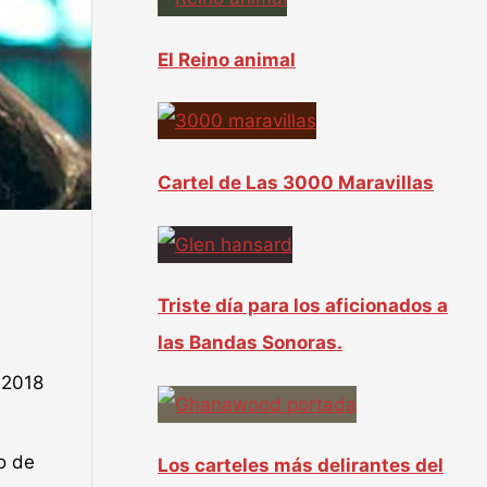
:
El Reino animal
Cartel de Las 3000 Maravillas
Triste día para los aficionados a
las Bandas Sonoras.
e 2018
o de
Los carteles más delirantes del