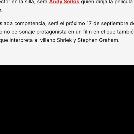
tor en la silla, será
Andy Serkis
quién dirija la película
o.
iada competencia, será el próximo 17 de septiembre d
omo personaje protagonista en un film en el que tambi
que interpreta al villano Shriek y Stephen Graham.