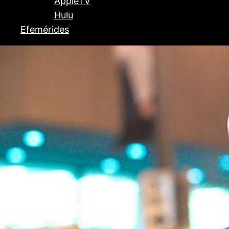
AppleTV
Hulu
Efemérides