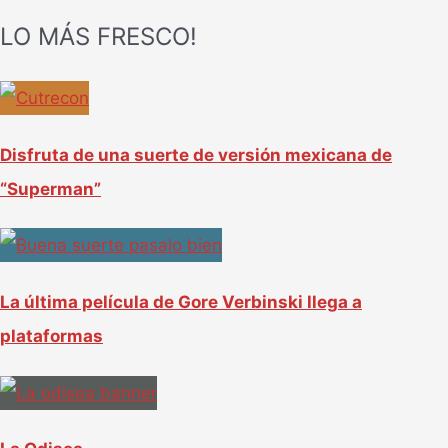
u
LO MÁS FRESCO!
s
c
a
r
Disfruta de una suerte de versión mexicana de
p
“Superman”
o
r
:
La última película de Gore Verbinski llega a
plataformas