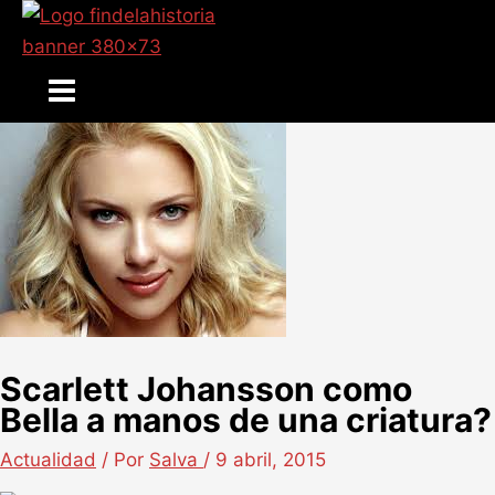
Ir
al
contenido
Main
Menu
Scarlett Johansson como
Bella a manos de una criatura?
Actualidad
/ Por
Salva
/
9 abril, 2015