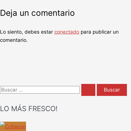
Deja un comentario
Lo siento, debes estar
conectado
para publicar un
comentario.
B
u
LO MÁS FRESCO!
s
c
a