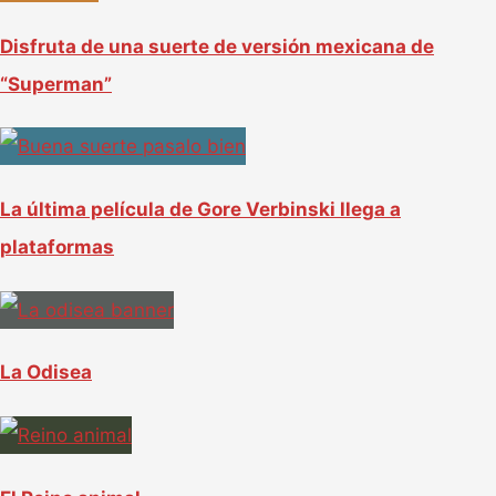
r
Disfruta de una suerte de versión mexicana de
p
“Superman”
o
r
:
La última película de Gore Verbinski llega a
plataformas
La Odisea