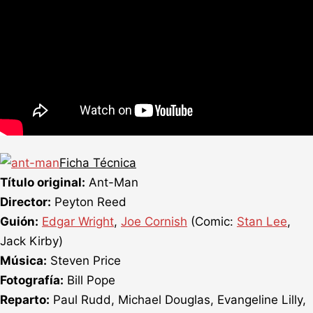
Ficha Técnica
Título original:
Ant-Man
Director:
Peyton Reed
Guión:
Edgar Wright
,
Joe Cornish
(Comic:
Stan Lee
,
Jack Kirby)
Música:
Steven Price
Fotografía:
Bill Pope
Reparto:
Paul Rudd, Michael Douglas, Evangeline Lilly,