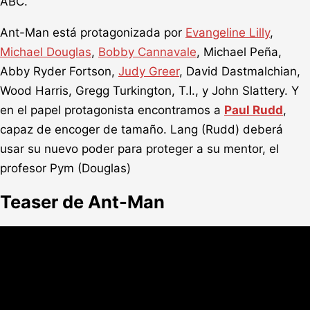
ABC.
Ant-Man está protagonizada por
Evangeline Lilly
,
Michael Douglas
,
Bobby Cannavale
, Michael Peña,
Abby Ryder Fortson,
Judy Greer
, David Dastmalchian,
Wood Harris, Gregg Turkington, T.I., y John Slattery. Y
en el papel protagonista encontramos a
Paul Rudd
,
capaz de encoger de tamaño. Lang (Rudd) deberá
usar su nuevo poder para proteger a su mentor, el
profesor Pym (Douglas)
Teaser de Ant-Man