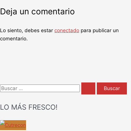
Deja un comentario
Lo siento, debes estar
conectado
para publicar un
comentario.
B
u
LO MÁS FRESCO!
s
c
a