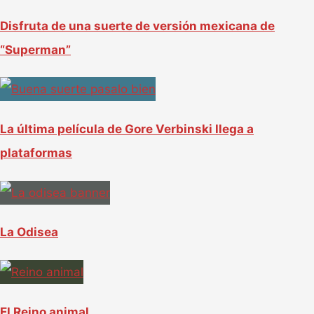
r
Disfruta de una suerte de versión mexicana de
p
“Superman”
o
r
:
La última película de Gore Verbinski llega a
plataformas
La Odisea
El Reino animal