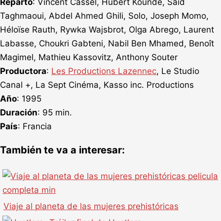
Reparto
: Vincent Cassel, Hubert Koundé, Saïd
Taghmaoui, Abdel Ahmed Ghili, Solo, Joseph Momo,
Héloïse Rauth, Rywka Wajsbrot, Olga Abrego, Laurent
Labasse, Choukri Gabteni, Nabil Ben Mhamed, Benoît
Magimel, Mathieu Kassovitz, Anthony Souter
Productora
:
Les Productions Lazennec
, Le Studio
Canal +, La Sept Cinéma, Kasso inc. Productions
Año
: 1995
Duración
: 95 min.
País
: Francia
También te va a interesar:
Viaje al planeta de las mujeres prehistóricas