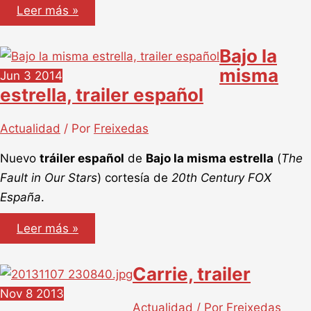
Bajo
Leer más »
la
misma
estrella
Bajo la
misma
Jun
3
2014
estrella, trailer español
Actualidad
/ Por
Freixedas
Nuevo
tráiler español
de
Bajo la misma estrella
(
The
Fault in Our Stars
) cortesía de
20th Century FOX
España
.
Bajo
Leer más »
la
misma
estrella,
Carrie, trailer
trailer
español
Nov
8
2013
Actualidad
/ Por
Freixedas