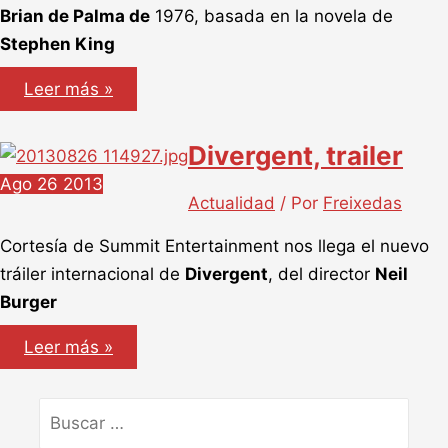
Brian de Palma de
1976, basada en la novela de
Stephen King
Carrie,
Leer más »
clip
Divergent, trailer
Ago
26
2013
Actualidad
/ Por
Freixedas
Cortesía de Summit Entertainment nos llega el nuevo
tráiler internacional de
Divergent
, del director
Neil
Burger
Divergent,
Leer más »
trailer
Buscar
por: