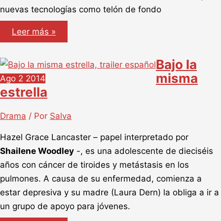
nuevas tecnologías como telón de fondo
Men,
Leer más »
Women
&
Children,
Bajo la
Internet
y
misma
Ago
2
2014
las
relaciones
estrella
Drama
/ Por
Salva
Hazel Grace Lancaster – papel interpretado por
Shailene Woodley
-, es una adolescente de dieciséis
años con cáncer de tiroides y metástasis en los
pulmones. A causa de su enfermedad, comienza a
estar depresiva y su madre (Laura Dern) la obliga a ir a
un grupo de apoyo para jóvenes.