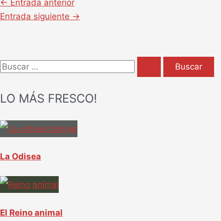
←
Entrada anterior
Entrada siguiente
→
B
u
LO MÁS FRESCO!
s
c
a
r
La Odisea
p
o
r
El Reino animal
: