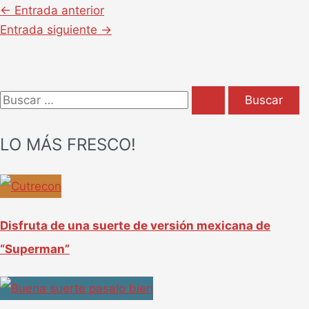
←
Entrada anterior
Entrada siguiente
→
B
u
LO MÁS FRESCO!
s
c
a
r
Disfruta de una suerte de versión mexicana de
p
“Superman”
o
r
: