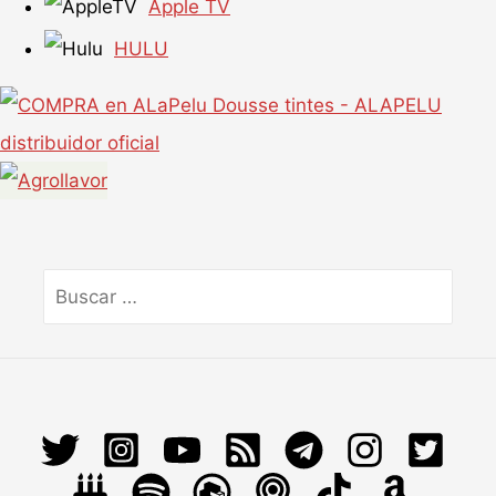
Apple TV
HULU
Buscar
por: