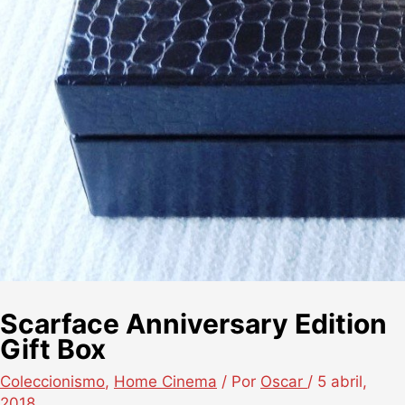
Scarface Anniversary Edition
Gift Box
Coleccionismo
,
Home Cinema
/ Por
Oscar
/
5 abril,
2018