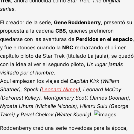
Trek
, ahora conocida como
Star Trek: The original
series
.
El creador de la serie,
Gene Roddenberry
, presentó su
propuesta a la cadena
CBS
, quienes prefirieron
quedarse con las aventuras de
Perdidos en el espacio
,
y fue entonces cuando la
NBC
rechazando el primer
capítulo piloto de Star Trek (titulado La jaula), se quedó
con la idea al ver el segundo piloto,
Un lugar jamás
visitado por el hombre
.
Aquí empiezan los viajes del
Capitán Kirk (William
Shatner), Spock (
Leonard Nimoy
), Leonard McCoy
(DeForest Kelley), Montgomery Scott (James Doohan),
Nyoata Uhura (Nichelle Nichols), Hikaru Sulu (George
Takei) y Pavel Chekov (Walter Koenig)
.
Roddenberry creó una serie novedosa para la época,