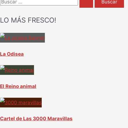
B
u
LO MÁS FRESCO!
s
c
a
r
La Odisea
p
o
r
El Reino animal
:
Cartel de Las 3000 Maravillas