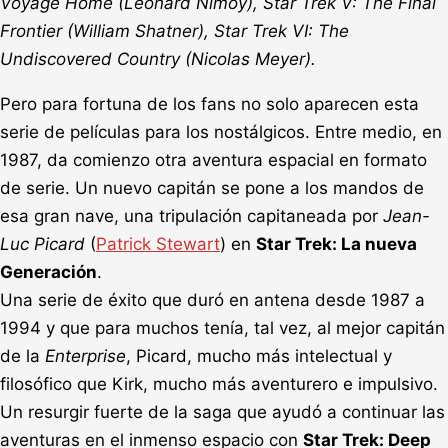
Voyage Home (Leonard Nimoy), Star Trek V: The Final
Frontier (William Shatner), Star Trek VI: The
Undiscovered Country (Nicolas Meyer).
Pero para fortuna de los fans no solo aparecen esta
serie de películas para los nostálgicos. Entre medio, en
1987, da comienzo otra aventura espacial en formato
de serie. Un nuevo capitán se pone a los mandos de
esa gran nave, una tripulación capitaneada por
Jean-
Luc Picard
(
Patrick Stewart
) en
Star Trek: La nueva
Generación
.
Una serie de éxito que duró en antena desde 1987 a
1994 y que para muchos tenía, tal vez, al mejor capitán
de la
Enterprise
, Picard, mucho más intelectual y
filosófico que Kirk, mucho más aventurero e impulsivo.
Un resurgir fuerte de la saga que ayudó a continuar las
aventuras en el inmenso espacio con
Star Trek: Deep