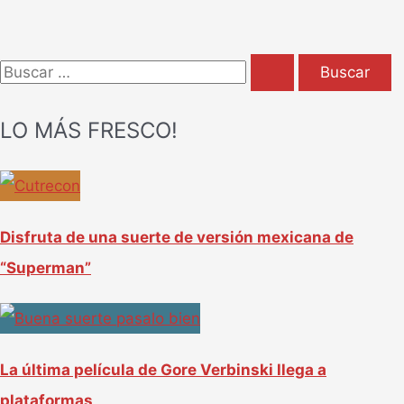
B
u
LO MÁS FRESCO!
s
c
a
r
Disfruta de una suerte de versión mexicana de
p
“Superman”
o
r
:
La última película de Gore Verbinski llega a
plataformas