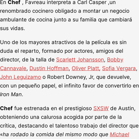
En
Chef
, Favreau interpreta a Carl Casper ,un
renombrado cocinero obligado a montar un negocio
ambulante de cocina junto a su familia que cambiará
sus vidas.
Uno de los mayores atractivos de la película es sin
duda el reparto, formado por actores, amigos del
director, de la talla de
Scarlett Johansson
,
Bobby
Cannavale
,
Dustin Hoffman
,
Oliver Platt
,
Sofia Vergara
,
John Leguizamo
o Robert Downey, Jr, que devuelve,
con un pequeño papel, el infinito favor de convertirlo en
Iron Man
.
Chef
fue estrenada en el prestigioso
SXSW
de Austin,
obteniendo una calurosa acogida por parte de la
crítica, destacando el talentoso trabajo del director que
«
ha rodado la comida del mismo modo que
Michael