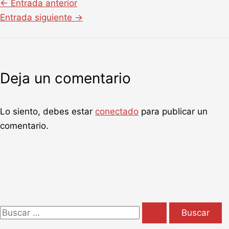
←
Entrada anterior
Entrada siguiente
→
Deja un comentario
Lo siento, debes estar
conectado
para publicar un
comentario.
B
u