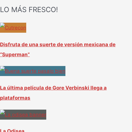
LO MÁS FRESCO!
s
c
a
r
Disfruta de una suerte de versión mexicana de
p
“Superman”
o
r
:
La última película de Gore Verbinski llega a
plataformas
La Odisea