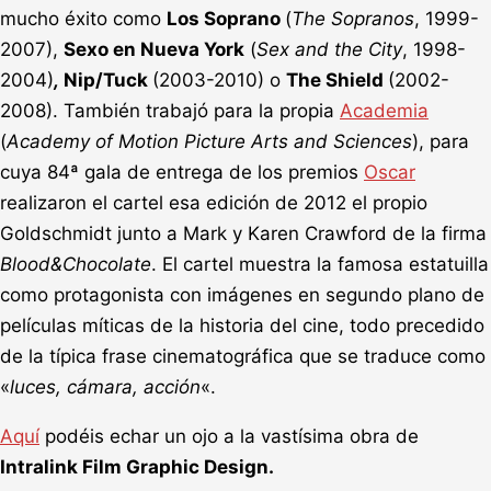
mucho éxito como
Los Soprano
(
The Sopranos
, 1999-
2007)
,
Sexo en Nueva York
(
Sex and the City
, 1998-
2004)
,
Nip/Tuck
(2003-2010) o
The Shield
(2002-
2008). También trabajó para la propia
Academia
(
Academy of Motion Picture Arts and Sciences
), para
cuya 84ª gala de entrega de los premios
Oscar
realizaron el cartel esa edición de 2012 el propio
Goldschmidt junto a Mark y Karen Crawford de la firma
Blood&Chocolate
. El cartel muestra la famosa estatuilla
como protagonista con imágenes en segundo plano de
películas míticas de la historia del cine, todo precedido
de la típica frase cinematográfica que se traduce como
«
luces, cámara, acción
«.
Aquí
podéis echar un ojo a la vastísima obra de
Intralink Film Graphic Design.