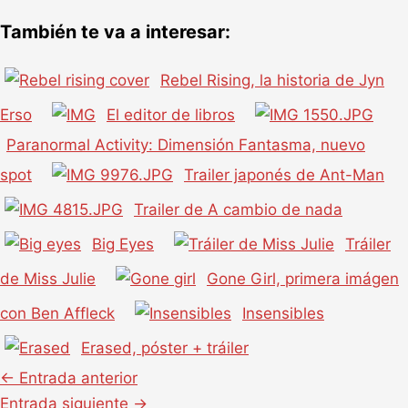
También te va a interesar:
Rebel Rising, la historia de Jyn
Erso
El editor de libros
Paranormal Activity: Dimensión Fantasma, nuevo
spot
Trailer japonés de Ant-Man
Trailer de A cambio de nada
Big Eyes
Tráiler
de Miss Julie
Gone Girl, primera imágen
con Ben Affleck
Insensibles
Erased, póster + tráiler
←
Entrada anterior
Entrada siguiente
→