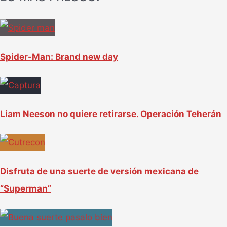
c
a
r
Spider-Man: Brand new day
p
o
r
Liam Neeson no quiere retirarse. Operación Teherán
:
Disfruta de una suerte de versión mexicana de
“Superman”