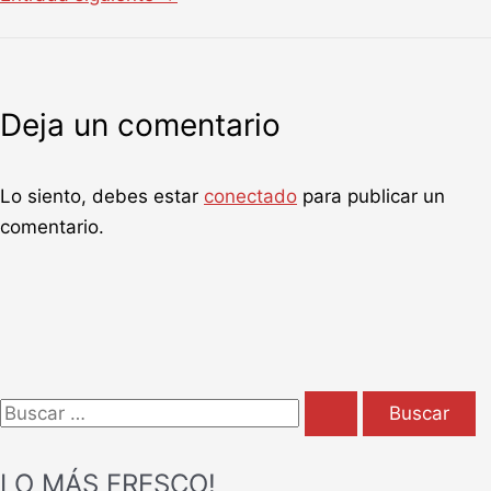
Deja un comentario
Lo siento, debes estar
conectado
para publicar un
comentario.
B
u
LO MÁS FRESCO!
s