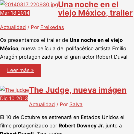
Una noche en el
viejo
México
viejo México, trailer
Mar
18
2014
Actualidad
/ Por
Freixedas
Os presentamos el trailer de
Una noche en el viejo
México
, nueva película del polifacético artista Emilio
Aragón protagonizada por el gran actor Robert Duvall
Una
Leer más »
noche
en
el
The Judge, nueva imágen
viejo
México,
Dic
10
2013
trailer
Actualidad
/ Por
Salva
El 10 de Octubre se estrenará en Estados Unidos el
filme protagonizado por
Robert Downey Jr.
junto a
Robert Duvall
,
The Judge
.