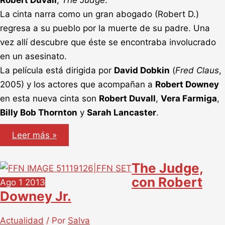
La cinta narra como un gran abogado (Robert D.)
regresa a su pueblo por la muerte de su padre. Una
vez allí descubre que éste se encontraba involucrado
en un asesinato.
La película está dirigida por
David Dobkin
(
Fred Claus
,
2005) y los actores que acompañan a
Robert Downey
en esta nueva cinta son
Robert Duvall
,
Vera Farmiga
,
Billy Bob Thornton
y
Sarah Lancaster
.
The
Leer más »
Judge,
nueva
imágen
The Judge,
con Robert
Ago
1
2013
Downey Jr.
Actualidad
/ Por
Salva