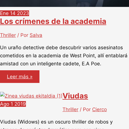
Ene
14
2023
Los crímenes de la academia
Thriller
/ Por
Salva
Un uraño detective debe descubrir varios asesinatos
cometidos en la academia de West Point, allí entablará
amistad con un inteligente cadete, E.A Poe.
Los
Leer más »
crímenes
de
la
Viudas
academia
Ago
1
2019
Thriller
/ Por
Cierco
Viudas (Widows) es un oscuro thriller de robos y