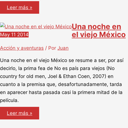
El
Leer más »
Juez,
vuelve
Robert
Una noche en
Downey
Jr
el viejo México
May
11
2014
Acción y aventuras
/ Por
Juan
Una noche en el viejo México se resume a ser, por así
decirlo, la prima fea de No es país para viejos (No
country for old men, Joel & Ethan Coen, 2007) en
cuanto a la premisa que, desafortunadamente, tarda
en aparecer hasta pasada casi la primera mitad de la
película.
Una
Leer más »
noche
en
el