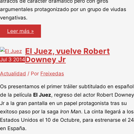
atracos de carácter dramático pero con giros
argumentales protagonizado por un grupo de viudas
vengativas.
Viudas
Leer más »
El Juez, vuelve Robert
Downey Jr
Jul
3
2014
Actualidad
/ Por
Freixedas
Os presentamos el primer tráiler subtitulado en español
de la película
El Juez
, regreso del actor Robert Downey
Jr a la gran pantalla en un papel protagonista tras su
exitoso paso por la saga
Iron Man
. La cinta llegará a los
Estados Unidos el 10 de Octubre, para estrenarse el 24
en España.