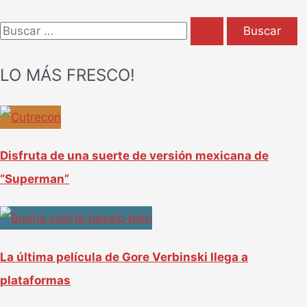
B
u
LO MÁS FRESCO!
s
c
a
r
Disfruta de una suerte de versión mexicana de
p
“Superman”
o
r
:
La última película de Gore Verbinski llega a
plataformas