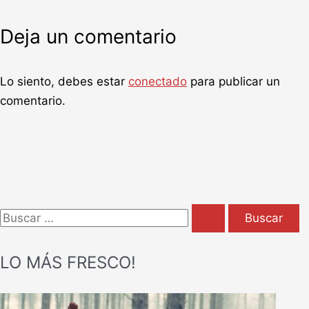
Deja un comentario
Lo siento, debes estar
conectado
para publicar un
comentario.
B
u
LO MÁS FRESCO!
s
c