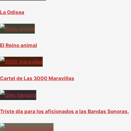
r
La Odisea
p
o
r
El Reino animal
:
Cartel de Las 3000 Maravillas
Triste día para los aficionados a las Bandas Sonoras.