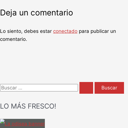
Deja un comentario
Lo siento, debes estar
conectado
para publicar un
comentario.
B
u
LO MÁS FRESCO!
s
c
a