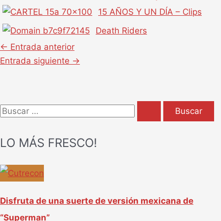
15 AÑOS Y UN DÍA – Clips
Death Riders
←
Entrada anterior
Entrada siguiente
→
B
u
LO MÁS FRESCO!
s
c
a
r
Disfruta de una suerte de versión mexicana de
p
“Superman”