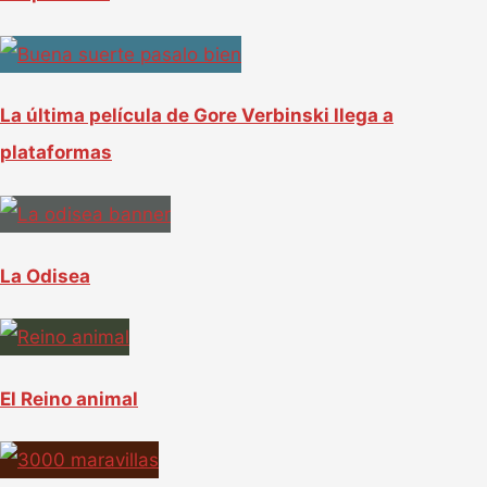
o
r
:
La última película de Gore Verbinski llega a
plataformas
La Odisea
El Reino animal