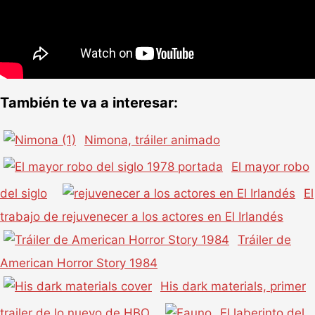
También te va a interesar:
Nimona, tráiler animado
El mayor robo
del siglo
El
trabajo de rejuvenecer a los actores en El Irlandés
Tráiler de
American Horror Story 1984
His dark materials, primer
trailer de lo nuevo de HBO
El laberinto del