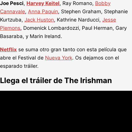
Joe Pesci
,
Harvey Keitel
, Ray Romano,
Bobby
Cannavale
,
Anna Paquin
, Stephen Graham, Stephanie
Kurtzuba,
Jack Huston
, Kathrine Narducci,
Jesse
Plemons
, Domenick Lombardozzi, Paul Herman, Gary
Basaraba, y Marin Ireland.
Netflix
se suma otro gran tanto con esta película que
abre el Festival de
Nueva York
. Os dejamos con el
esparado tráiler.
Llega el tráiler de The Irishman