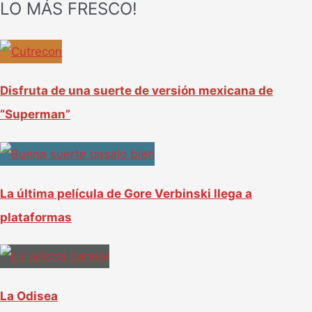
LO MÁS FRESCO!
s
c
a
r
Disfruta de una suerte de versión mexicana de
p
“Superman”
o
r
:
La última película de Gore Verbinski llega a
plataformas
La Odisea