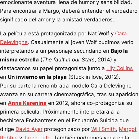
emocionante aventura llena de humor y sensibilidad.
Para encontrar a Margo, deberá entender el verdadero
significado del amor y la amistad verdaderos.
La película está protagonizada por Nat Wolf y
Cara
Delevingne
. Casualmente al joven Wolf pudimos verlo
interpretando a un personaje secundario en
Bajo la
misma estrella
(
The fault in our Stars
, 2014) y
destacamos su papel protagonista junto a
Lily Collins
en
Un invierno en la playa
(Stuck in love, 2012).
Por su parte la renombrada modelo Cara Delevingne
avanza en su carrera cinematográfica, tras su aparición
en
Anna Karenina
en 2012, ahora co-protagoniza su
primera película. Próximamente interpretará a la
hechicera Enchantress en el Escuadrón Suicida que
dirige
David Ayer
protagonizado por
Will Smith
,
Margot
Robbie
y
Jared Leto
. También podremos verla en la