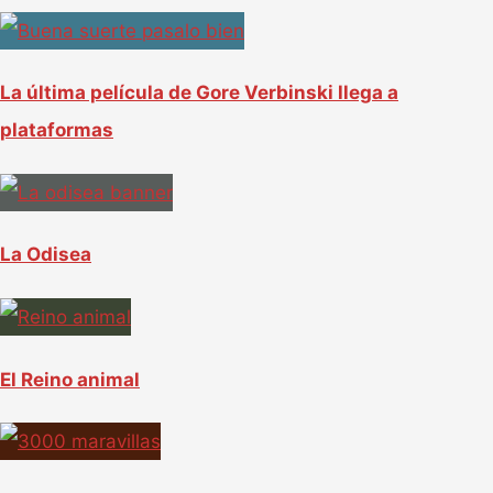
r
:
La última película de Gore Verbinski llega a
plataformas
La Odisea
El Reino animal