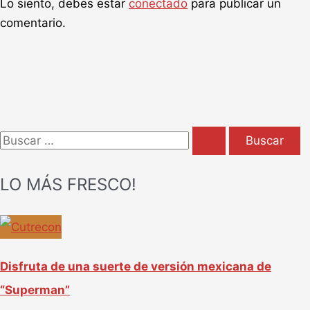
Lo siento, debes estar
conectado
para publicar un
comentario.
B
u
LO MÁS FRESCO!
s
c
a
r
Disfruta de una suerte de versión mexicana de
p
“Superman”
o