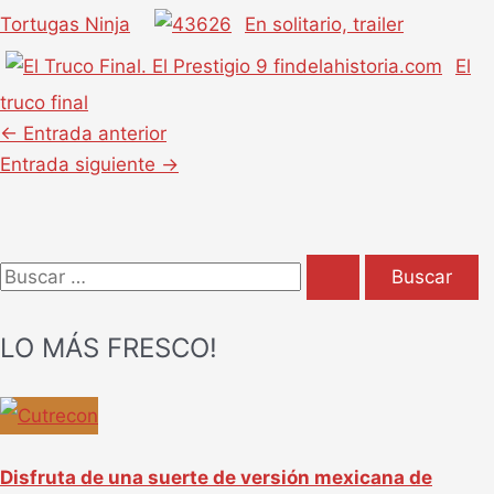
Tortugas Ninja
En solitario, trailer
El
truco final
←
Entrada anterior
Entrada siguiente
→
B
u
LO MÁS FRESCO!
s
c
a
r
Disfruta de una suerte de versión mexicana de