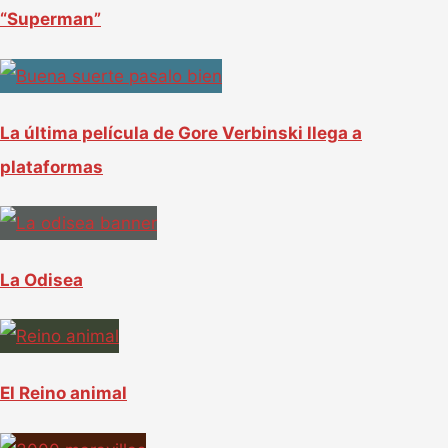
p
“Superman”
o
r
:
La última película de Gore Verbinski llega a
plataformas
La Odisea
El Reino animal