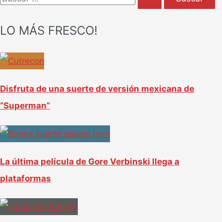
u
LO MÁS FRESCO!
s
c
a
r
Disfruta de una suerte de versión mexicana de
p
“Superman”
o
r
:
La última película de Gore Verbinski llega a
plataformas