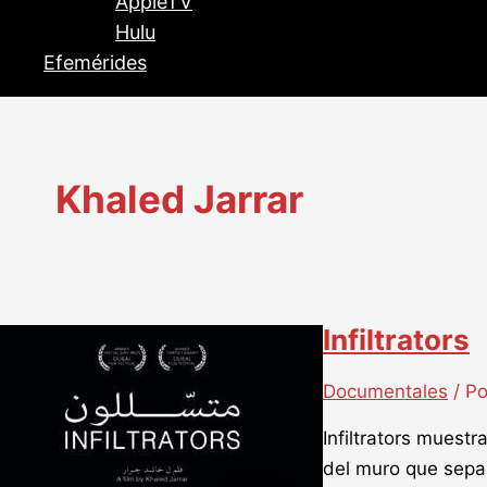
AppleTV
Hulu
Efemérides
Khaled Jarrar
Infiltrators
Documentales
/ P
Infiltrators muestr
del muro que sepa