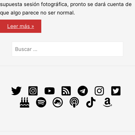
supuesta sesión fotográfica, pronto se dará cuenta de
que algo parece no ser normal.
Darkroom
Leer más »
Buscar
por: