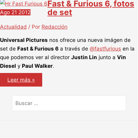
Fast & Furious 6, fotos
de set
Ago
21
2012
Actualidad
/ Por
Redacción
Universal Pictures
nos ofrece una nueva imágen de
set de
Fast & Furious 6
a través de
@fastfurious
en la
que podemos ver al director
Justin Lin
junto a
Vin
Diesel
y
Paul Walker
.
Fast
Leer más »
&
Furious
6,
fotos
Buscar
de
por:
set