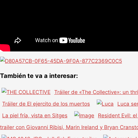
También te va a interesar:
Tráiler de «The Collective»: un thr
Tráiler de El ejercito de los muertos
Luca ser
La piel fría, vista en Sitges
Resident Evil: e
trailer con Giovanni Ribisi, Marin Ireland y Bryan Cranst