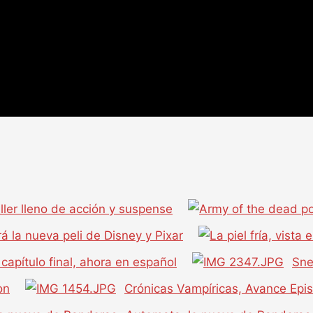
iller lleno de acción y suspense
á la nueva peli de Disney y Pixar
l capítulo final, ahora en español
Sne
on
Crónicas Vampíricas, Avance Epi