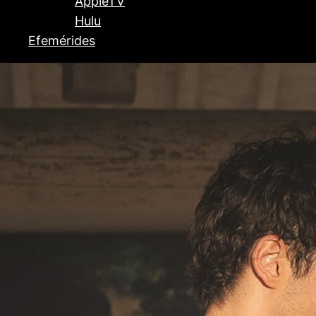
AppleTV
Hulu
Efemérides