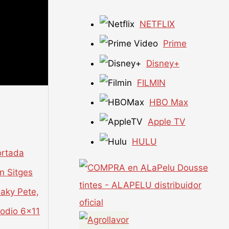
NETFLIX
Prime
Disney+
FILMIN
HBO Max
Apple TV
HULU
aky Pete,
sodio 6×11