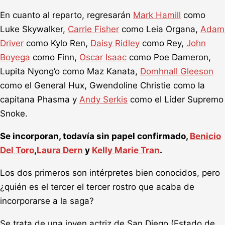
En cuanto al reparto, regresarán
Mark Hamill
como
Luke Skywalker,
Carrie Fisher
como Leia Organa,
Adam
Driver
como Kylo Ren,
Daisy Ridley
como Rey,
John
Boyega
como Finn,
Oscar Isaac
como Poe Dameron,
Lupita Nyong’o como Maz Kanata,
Domhnall Gleeson
como el General Hux, Gwendoline Christie como la
capitana Phasma y
Andy Serkis
como el Líder Supremo
Snoke.
Se incorporan, todavía sin papel confirmado,
Benicio
Del Toro
,
Laura Dern
y
Kelly Marie Tran
.
Los dos primeros son intérpretes bien conocidos, pero
¿quién es el tercer el tercer rostro que acaba de
incorporarse a la saga?
Se trata de una joven actriz de San Diego (Estado de