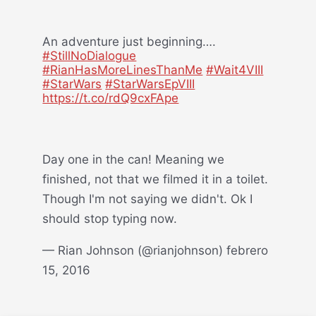
An adventure just beginning….
#StillNoDialogue
#RianHasMoreLinesThanMe
#Wait4VIII
#StarWars
#StarWarsEpVIII
https://t.co/rdQ9cxFApe
— Mark Hamill (@HamillHimself)
febrero
15, 2016
Day one in the can! Meaning we
finished, not that we filmed it in a toilet.
Though I'm not saying we didn't. Ok I
should stop typing now.
— Rian Johnson (@rianjohnson) febrero
15, 2016