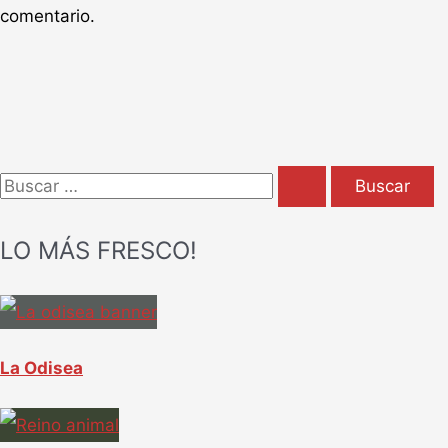
comentario.
B
u
LO MÁS FRESCO!
s
c
a
r
La Odisea
p
o