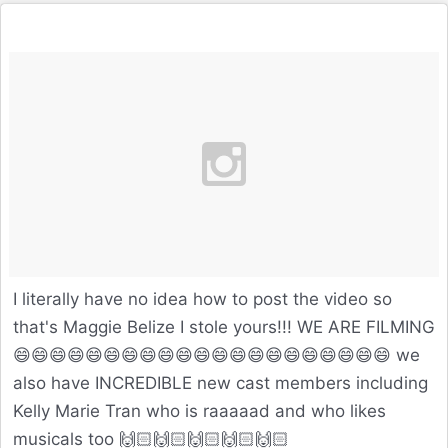
I literally have no idea how to post the video so
that's Maggie Belize I stole yours!!! WE ARE FILMING
😄😄😄😄😄😄😄😄😄😄😄😄😄😄😄😄😄😄😄😄😄 we
also have INCREDIBLE new cast members including
Kelly Marie Tran who is raaaaad and who likes
musicals too 🙌🏻🙌🏻🙌🏻🙌🏻🙌🏻