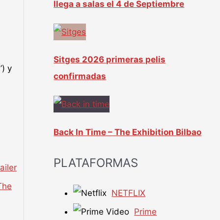
llega a salas el 4 de Septiembre
Sitges 2026 primeras pelis
) y
confirmadas
Back In Time – The Exhibition Bilbao
PLATAFORMAS
ailer
The
NETFLIX
Prime