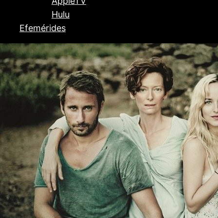
AppleTV
Hulu
Efemérides