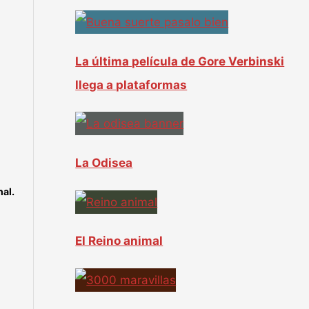
:
La última película de Gore Verbinski
llega a plataformas
La Odisea
al.
El Reino animal