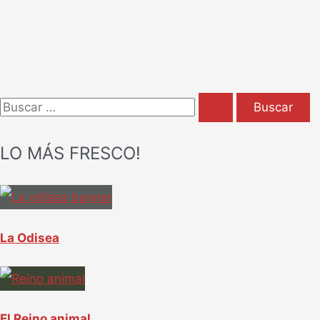
B
u
LO MÁS FRESCO!
s
c
a
r
La Odisea
p
o
r
El Reino animal