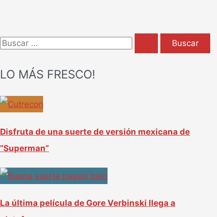
B
u
LO MÁS FRESCO!
s
c
a
r
Disfruta de una suerte de versión mexicana de
p
“Superman”
o
r
:
La última película de Gore Verbinski llega a