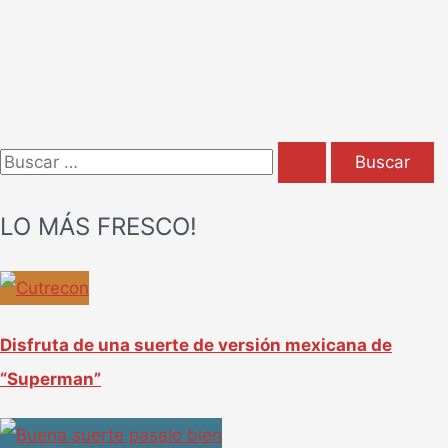
B
u
LO MÁS FRESCO!
s
c
a
r
Disfruta de una suerte de versión mexicana de
p
“Superman”
o
r