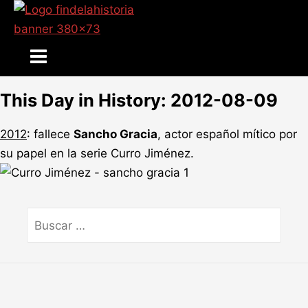
Ir
al
contenido
Main
Menu
This Day in History: 2012-08-09
2012
: fallece
Sancho Gracia
, actor español mítico por
su papel en la serie Curro Jiménez.
Buscar
por: