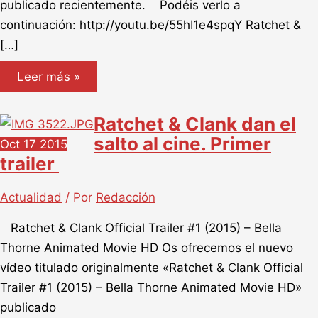
publicado recientemente. Podéis verlo a
continuación: http://youtu.be/55hI1e4spqY Ratchet &
[…]
Ratchet
Leer más »
&
Clank
La
Ratchet & Clank dan el
película,
tráiler
salto al cine. Primer
Oct
17
2015
en
español
trailer
Actualidad
/ Por
Redacción
Ratchet & Clank Official Trailer #1 (2015) – Bella
Thorne Animated Movie HD Os ofrecemos el nuevo
vídeo titulado originalmente «Ratchet & Clank Official
Trailer #1 (2015) – Bella Thorne Animated Movie HD»
publicado