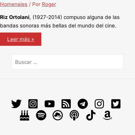
Homenajes
/ Por
Roger
Riz Ortolani
, (1927-2014) compuso alguna de las
bandas sonoras más bellas del mundo del cine.
Riz
Leer más »
Ortolani
Buscar
por: