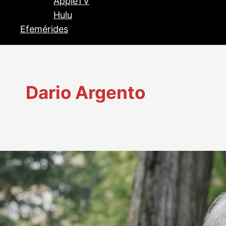
AppleTV
Hulu
Efemérides
Dario Argento