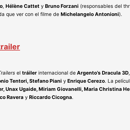
o
,
Hélène Cattet
y
Bruno Forzani
(responsables del thri
da que ver con el filme de
Michelangelo Antonioni
).
railer
railers
el
tráiler
internacional de
Argento’s Dracula 3D
nio Tentori, Stefano Piani
y
Enrique Cerezo
. La pelíc
, Unax Ugaide, Miriam Giovanelli, Maria Christina He
nco Ravera
y
Riccardo Cicogna
.