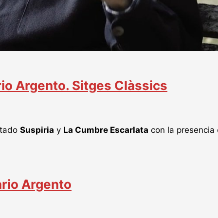
rio Argento. Sitges Clàssics
ctado
Suspiria
y
La Cumbre Escarlata
con la presencia 
rio Argento