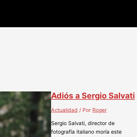
Adiós a Sergio Salvati
Actualidad
/ Por
Roger
Sergio Salvati, director de
fotografía italiano moría este