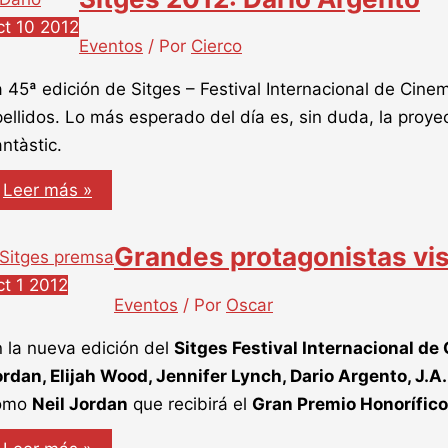
ct
10
2012
Eventos
/ Por
Cierco
 45ª edición de Sitges – Festival Internacional de Cin
ellidos. Lo más esperado del día es, sin duda, la proye
ntàstic.
Sitges
Leer más »
2012:
Dario
Argento
Grandes protagonistas vis
ct
1
2012
Eventos
/ Por
Oscar
 la nueva edición del
Sitges Festival Internacional d
rdan, Elijah Wood, Jennifer Lynch, Dario Argento, J.A
omo
Neil Jordan
que recibirá el
Gran Premio Honorífico 
Grandes