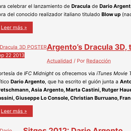
ra celebrar el lanzamiento de
Dracula
de
Dario Argent
ra del conocido realizador italiano titulado
Blow up
(na
Blow
Leer más »
up,
homenaje
para
Argento’s Dracula 3D, t
Dario
Argento
ep
22
2013
Actualidad
/ Por
Redacción
ortesía de
IFC Midnight
os ofrecemos via
iTunes Movie T
ítico
Dario Argento
, que ha escrito el guión junta a
Anto
retschmann, Asia Argento, Marta Castini, Rutger Hauer
ossini, Giuseppe Lo Console, Christian Burruano, Fra
Argento’s
Leer más »
Dracula
3D,
trailer
Sitges 2012: Dario Argento