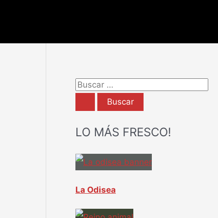
B
u
s
LO MÁS FRESCO!
c
a
r
p
La Odisea
o
r