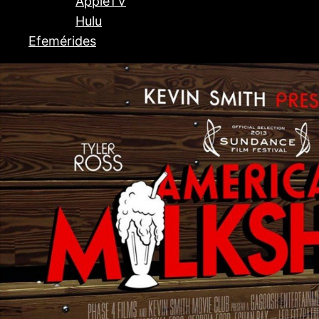
AppleTV
Hulu
Efemérides