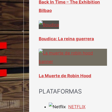
Back In Time – The Exhibition
Bilbao
Boudica: La reina guerrera
La Muerte de Robin Hood
PLATAFORMAS
NETFLIX