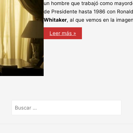
un hombre que trabajó como mayord
de Presidente hasta 1986 con Ronald
Whitaker
, al que vemos en la imagen
The
Leer más »
Butler,
primera
imagen
Buscar
por: