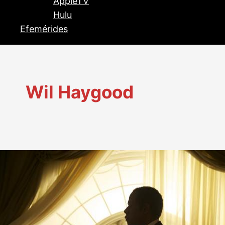
AppleTV
Hulu
Efemérides
Wil Haygood