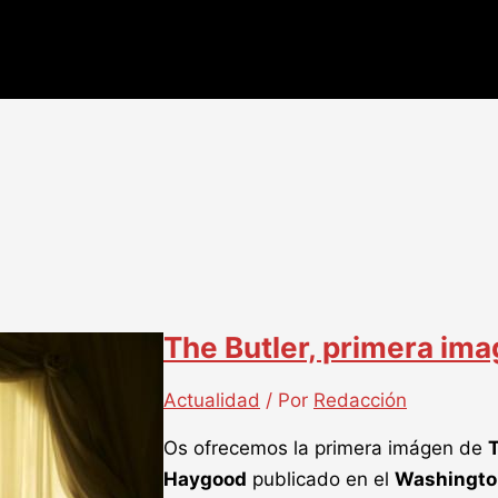
The Butler, primera im
Actualidad
/ Por
Redacción
Os ofrecemos la primera imágen de
T
Haygood
publicado en el
Washingto