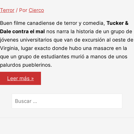
Terror
/ Por
Cierco
Buen filme canadiense de terror y comedia,
Tucker &
Dale contra el mal
nos narra la historia de un grupo de
jóvenes universitarios que van de excursión al oeste de
Virginia, lugar exacto donde hubo una masacre en la
que un grupo de estudiantes murió a manos de unos
palurdos pueblerinos.
Tucker
Leer más »
&
Dale
contra
el
Buscar
mal
por: