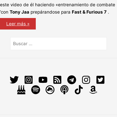
este video de él haciendo «entrenamiento de combate
‘con
Tony Jaa
prepárandose para
Fast & Furious 7
.
Vin
Leer más »
diesel
y
Fast
&
Buscar
Furious
por:
7