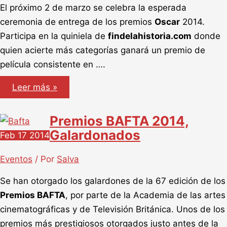
El próximo 2 de marzo se celebra la esperada
ceremonia de entrega de los premios
Oscar
2014.
Participa en la quiniela de
findelahistoria.com
donde
quien acierte más categorías ganará un premio de
película consistente en ….
Participa
Leer más »
en
el
Gran
Premios BAFTA 2014,
concurso
Oscar
Galardonados
Feb
17
2014
2014
Eventos
/ Por
Salva
Se han otorgado los galardones de la 67 edición de los
Premios BAFTA
, por parte de la Academia de las artes
cinematográficas y de Televisión Británica. Unos de los
premios más prestigiosos otorgados justo antes de la