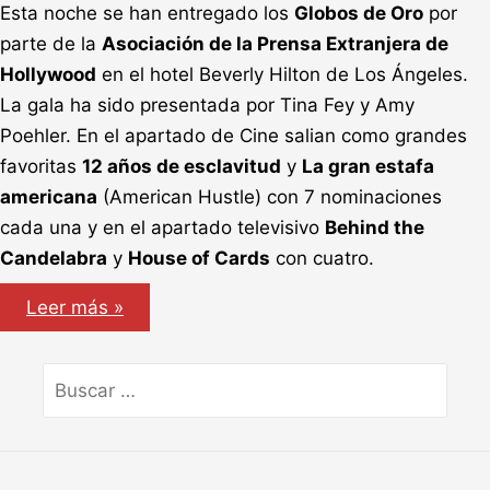
Esta noche se han entregado los
Globos de Oro
por
parte de la
Asociación de la Prensa Extranjera de
Hollywood
en el hotel Beverly Hilton de Los Ángeles.
La gala ha sido presentada por Tina Fey y Amy
Poehler. En el apartado de Cine salian como grandes
favoritas
12 años de esclavitud
y
La gran estafa
americana
(American Hustle) con 7 nominaciones
cada una y en el apartado televisivo
Behind the
Candelabra
y
House of Cards
con cuatro.
Globos
Leer más »
de
Oro
2014
Buscar
por: