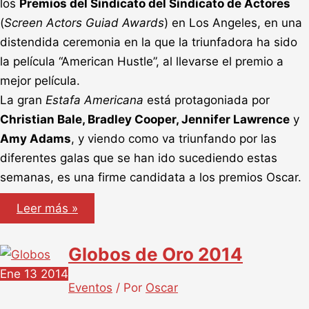
los
Premios del Sindicato del Sindicato de Actores
(
Screen Actors Guiad Awards
) en Los Angeles, en una
distendida ceremonia en la que la triunfadora ha sido
la película “American Hustle”, al llevarse el premio a
mejor película.
La gran
Estafa Americana
está protagoniada por
Christian Bale, Bradley Cooper, Jennifer Lawrence
y
Amy Adams
, y viendo como va triunfando por las
diferentes galas que se han ido sucediendo estas
semanas, es una firme candidata a los premios Oscar.
Premios
Leer más »
SAG,
Screen
Actors
Globos de Oro 2014
Guild
Awards.
Ene
13
2014
Eventos
/ Por
Oscar