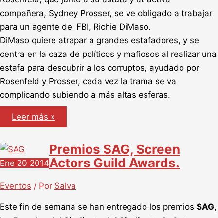
compañera, Sydney Prosser, se ve obligado a trabajar
para un agente del FBI, Richie DiMaso.
DiMaso quiere atrapar a grandes estafadores, y se
centra en la caza de políticos y mafiosos al realizar una
estafa para descubrir a los corruptos, ayudado por
Rosenfeld y Prosser, cada vez la trama se va
complicando subiendo a más altas esferas.
La
Leer más »
gran
estafa
americana
Premios SAG, Screen
Actors Guild Awards.
Ene
20
2014
Eventos
/ Por
Salva
Este fin de semana se han entregado los premios
SAG
,