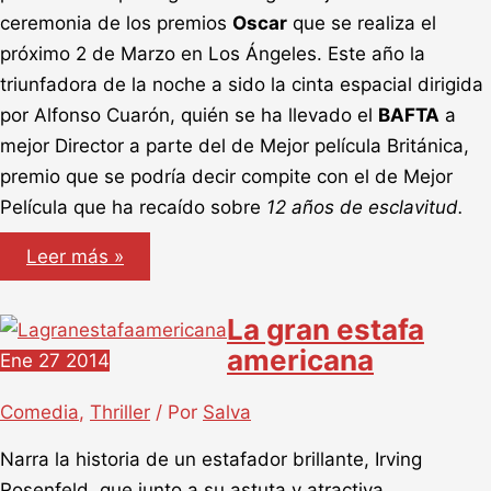
ceremonia de los premios
Oscar
que se realiza el
próximo 2 de Marzo en Los Ángeles. Este año la
triunfadora de la noche a sido la cinta espacial dirigida
por Alfonso Cuarón, quién se ha llevado el
BAFTA
a
mejor Director a parte del de Mejor película Británica,
premio que se podría decir compite con el de Mejor
Película que ha recaído sobre
12 años de esclavitud.
Premios
Leer más »
BAFTA
2014,
Galardonados
La gran estafa
americana
Ene
27
2014
Comedia
,
Thriller
/ Por
Salva
Narra la historia de un estafador brillante, Irving
Rosenfeld, que junto a su astuta y atractiva